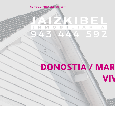
correo@inmojaizkibel.com
DONOSTIA / MAR
VI