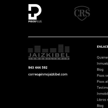
ENLAC
Quiéne
Inmueb
943 444 592
Blog
correo@inmojaizkibel.com
Pisos v
Pisos a
Testimo
Inmobil
Libros
Blog