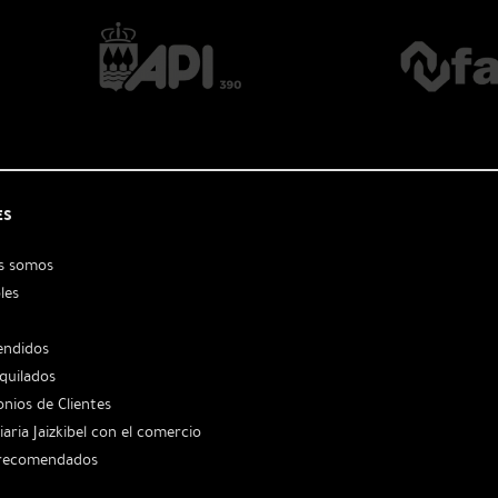
ES
s somos
les
endidos
lquilados
nios de Clientes
iaria Jaizkibel con el comercio
 recomendados