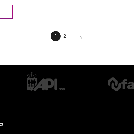
S
1
2
ES