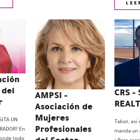
S
LEE
ación
 del
CRS - 
AMPSI -
r
REAL
Asociación de
Mujeres
SITA UN
Takun, así 
Profesionales
RADOR? En
manda un m
del Sector
donde todo