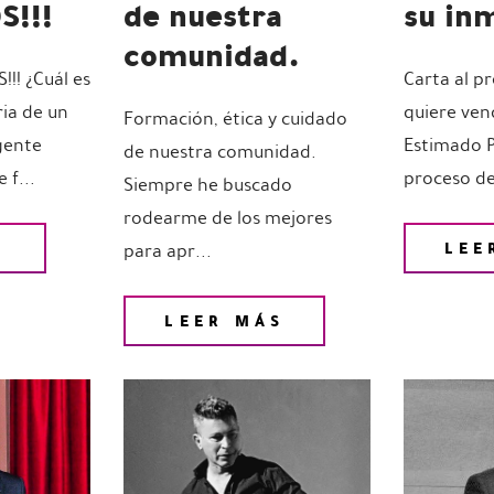
S!!!
de nuestra
su in
comunidad.
! ¿Cuál es
Carta al p
ria de un
quiere ven
Formación, ética y cuidado
gente
Estimado P
de nuestra comunidad.
 f...
proceso de
Siempre he buscado
rodearme de los mejores
S
LEE
para apr...
LEER MÁS