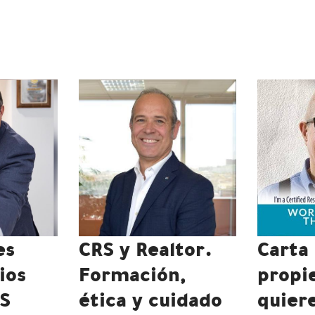
es
CRS y Realtor.
Carta 
ios
Formación,
propi
OS
ética y cuidado
quier