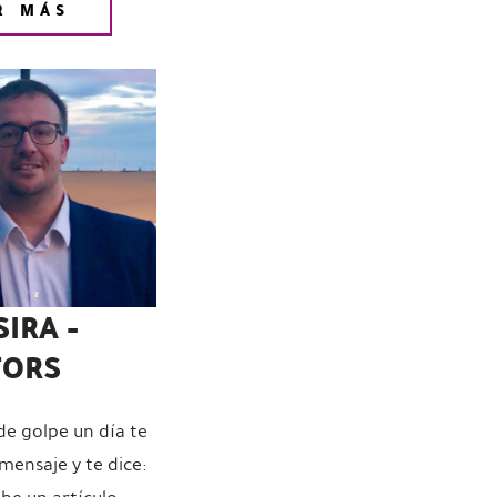
R MÁS
SIRA -
TORS
de golpe un día te
ensaje y te dice: