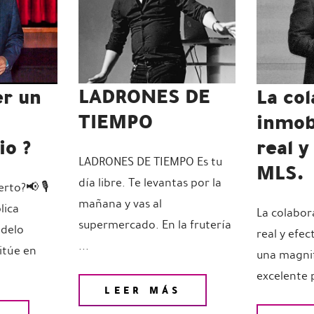
LADRONES DE
er un
La co
TIEMPO
inmobi
io ?
real y
LADRONES DE TIEMPO Es tu
MLS.
día libre. Te levantas por la
erto?📢 🎙
mañana y vas al
lica
La colabor
supermercado. En la frutería
odelo
real y efec
...
sitúe en
una magnif
excelente p
LEER MÁS