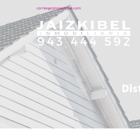
correo@inmojaizkibel.com
Dis