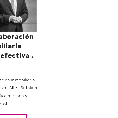
laboración
liaria
 efectiva .
ación inmobiliaria
tiva . MLS Si Takun
ica persona y
rof...