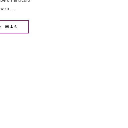
ibe un artículo
ara ...
R MÁS