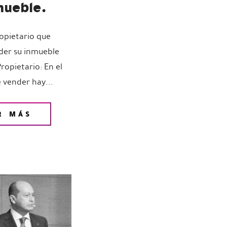
mueble.
ropietario que
der su inmueble
ropietario: En el
 vender hay...
R MÁS