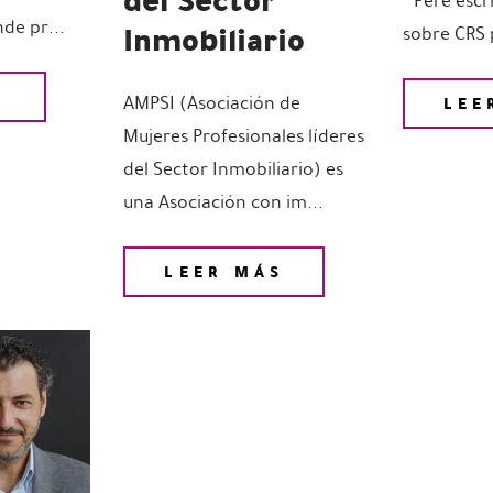
“ Pere escr
Inmobiliario
de pr...
sobre CRS p
S
AMPSI (Asociación de
LEE
Mujeres Profesionales líderes
del Sector Inmobiliario) es
una Asociación con im...
LEER MÁS