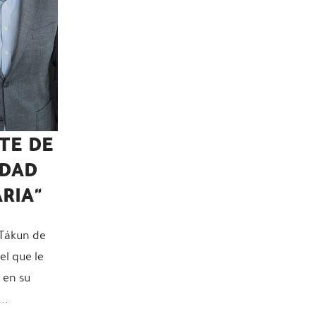
TE DE
EDAD
RIA"
Tákun de
el que le
 en su
..