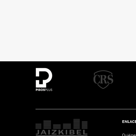
ENLAC
Quiéne