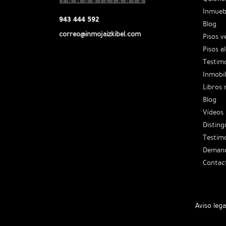
Inmueb
943 444 592
Blog
correo@inmojaizkibel.com
Pisos v
Pisos a
Testimo
Inmobil
Libros
Blog
Vídeos
Disting
Testim
Deman
Contac
Aviso lega