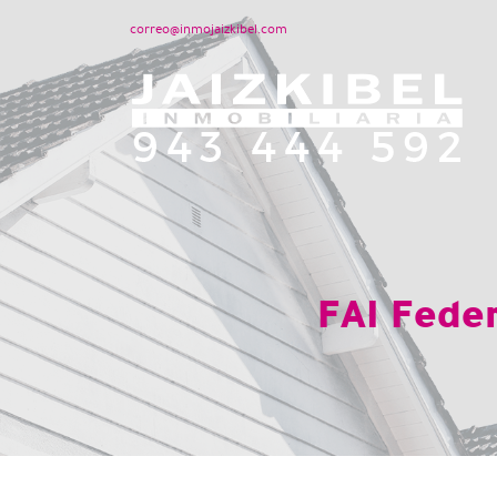
correo@inmojaizkibel.com
FAI Feder