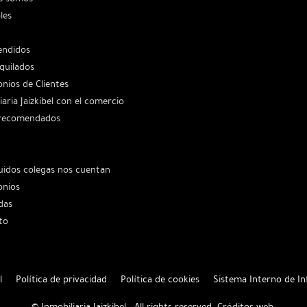
les
endidos
lquilados
nios de Clientes
iaria Jaizkibel con el comercio
 recomendados
uidos colegas nos cuentan
onios
das
to
l
Política de privacidad
Política de cookies
Sistema Interno de I
© Inmobiliaria Jaizkibel . All rights reserved.
Créditos web
.