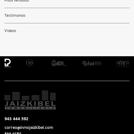
Pisos vendidos
Testimonios
Vídeos
943 444 592
correo@inmojaizkibel.com
ENLACES