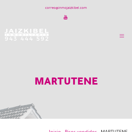
correo@inmojaizkibel.com
MARTUTENE
Inicio
-
Pisos vendidos
-
MARTUTENE