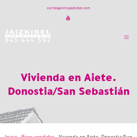
correo@inmojaizkibel.com
Vivienda en Aiete.
Donostia/San Sebastián
Inicio
-
Pisos vendidos
-
Vivienda en Aiete. Donostia/San