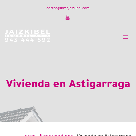
correo@inmojaizkibel.com
Vivienda en Astigarraga
Inicio
-
Pisos vendidos
-
Vivienda en Astigarraga