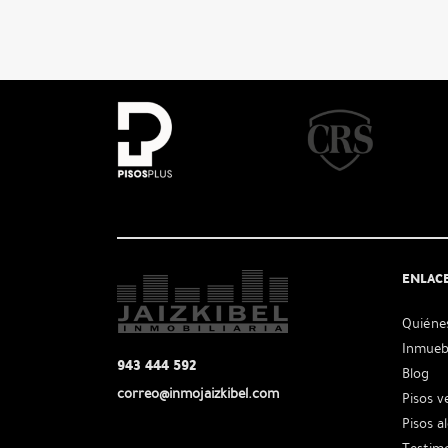
ENLAC
Quiéne
Inmueb
943 444 592
Blog
correo@inmojaizkibel.com
Pisos v
Pisos a