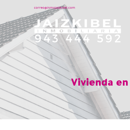
correo@inmojaizkibel.com
Vivienda en