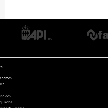
ES
s somos
les
endidos
lquilados